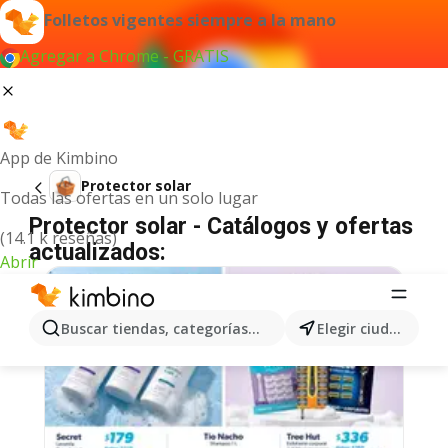
Folletos vigentes siempre a la mano
Agregar a Chrome - GRATIS
App de Kimbino
Protector solar
Todas las ofertas en un solo lugar
Protector solar - Catálogos y ofertas
(14.1 k reseñas)
actualizados:
Abrir
Buscar tiendas, categorías, productos...
Elegir ciudad