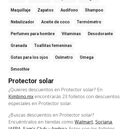
Maquillaje
Zapatos
Audifono
Shampoo
Nebulizador
Aceite de coco
Termómetro
Perfumes para hombre
Vitaminas
Desodorante
Granada
Toallitas femeninas
Gotas para los ojos
Oxímetro
Omega
Smoothie
Protector solar
¿Quieres descuentos en Protector solar? En
Kimbino.mx
encontrarás 23 folletos con descuentos
especiales en Protector solar.
¿Buscas descuentos en Protector solar?
Encuéntralos en tiendas como
Walmart
,
Soriana
,
JAFRA
,
Sam's Club
y
Andrea
. Estos son los folletos