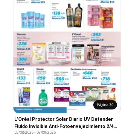
Página
30
L'Oréal Protector Solar Diario UV Defender
Fluido Invisible Anti-Fotoenvejecimiento 2/40
05/08/2026
-
03/09/2026
g, L'Oréal Protector Solar Diario UV Defender