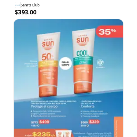
Sam's Club
Fluido Invisible Anti-Fotoenvejecimiento 2/40
$393.00
g