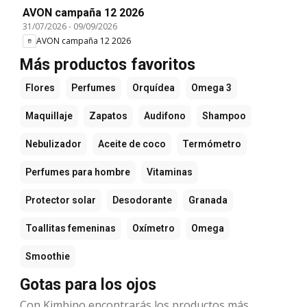
AVON campaña 12 2026
31/07/2026
-
09/09/2026
AVON campaña 12 2026
Más productos favoritos
Flores
Perfumes
Orquídea
Omega 3
Maquillaje
Zapatos
Audifono
Shampoo
Nebulizador
Aceite de coco
Termómetro
Perfumes para hombre
Vitaminas
Protector solar
Desodorante
Granada
Toallitas femeninas
Oxímetro
Omega
Smoothie
Gotas para los ojos
Con Kimbino encontrarás los productos más