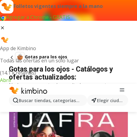
Folletos vigentes siempre a la mano
Agregar a Chrome - GRATIS
App de Kimbino
Gotas para los ojos
Todas las ofertas en un solo lugar
Gotas para los ojos - Catálogos y
(14.1 k reseñas)
ofertas actualizados:
Abrir
No hemos encontrado resultados para este
término.
Más ofertas en la categoría
Buscar tiendas, categorías, productos...
Elegir ciudad