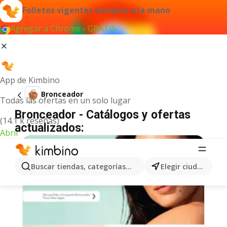
Folletos vigentes siempre a la mano
Agregar a Chrome - GRATIS
App de Kimbino
Bronceador
Todas las ofertas en un solo lugar
Bronceador - Catálogos y ofertas
(14.1 k reseñas)
actualizados:
Abrir
Buscar tiendas, categorías, productos...
Elegir ciudad