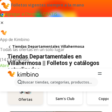
Folletos vigentes siempre a la mano
Agregar a Chrome - GRATIS
App de Kimbino
Tiendas Departamentales Villahermosa
Todas las ofertas en un solo lugar
Tiendas Departamentales en
(14.1 k reseñas)
Villahermosa || Folletos y catálogos
Abrir
actualizados
Buscar tiendas, categorías, productos...
Sam's Club
Coppel
Ofertas