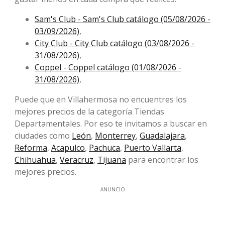
Sam's Club - Sam's Club catálogo (05/08/2026 -
03/09/2026)
,
City Club - City Club catálogo (03/08/2026 -
31/08/2026)
,
Coppel - Coppel catálogo (01/08/2026 -
31/08/2026)
,
Puede que en Villahermosa no encuentres los
mejores precios de la categoría Tiendas
Departamentales. Por eso te invitamos a buscar en
ciudades como
León
,
Monterrey
,
Guadalajara
,
Reforma
,
Acapulco
,
Pachuca
,
Puerto Vallarta
,
Chihuahua
,
Veracruz
,
Tijuana
para encontrar los
mejores precios.
ANUNCIO