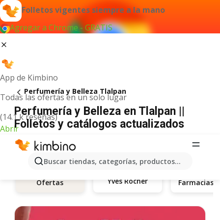
Folletos vigentes siempre a la mano
Agregar a Chrome - GRATIS
App de Kimbino
Perfumería y Belleza Tlalpan
Todas las ofertas en un solo lugar
Perfumería y Belleza en Tlalpan ||
(14.1 k reseñas)
Folletos y catálogos actualizados
Abrir
Buscar tiendas, categorías, productos...
Yves Rocher
Ofertas