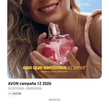
AVON campaña 12 2026
31/07/2026
-
09/09/2026
AVON
ANUNCIO