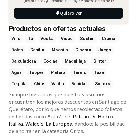
¿Inspiración? ¡Descubre qué hay de nuevo cerca de ti!
Quiero ver
Productos en ofertas actuales
Vino
Té
Vodka
Video
Sostén
Crema
Bolsa
Cepillo
Mochila
Ginebra
Juego
Calculadora
Cocina
Maquillaje
Glitter
Agua
Tupper
Pintura
Termo
Taza
Tequila
Chile
Vajilla
Bebidas
Snacks
Siempre buscamos que nuestros usuarios
encuentren los mejores descuentos en Santiago de
Querétaro, por lo que hemos recolectado folletos
de tiendas como
AutoZone
,
Palacio De Hierro
,
Italika
,
Waldo's
,
La Europea
, dándote la posibilidad
de ahorrar en la categoría Otros.