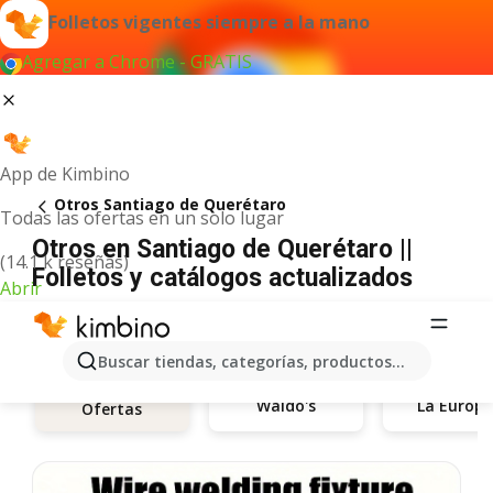
Folletos vigentes siempre a la mano
Agregar a Chrome - GRATIS
App de Kimbino
Otros Santiago de Querétaro
Todas las ofertas en un solo lugar
Otros en Santiago de Querétaro ||
(14.1 k reseñas)
Folletos y catálogos actualizados
Abrir
Buscar tiendas, categorías, productos...
Waldo's
La Europ
Ofertas