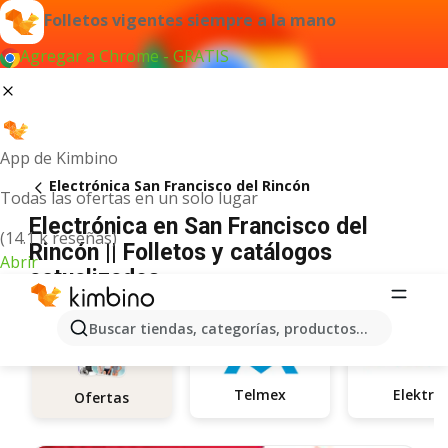
Folletos vigentes siempre a la mano
Agregar a Chrome - GRATIS
App de Kimbino
Electrónica San Francisco del Rincón
Todas las ofertas en un solo lugar
Electrónica en San Francisco del
(14.1 k reseñas)
Rincón || Folletos y catálogos
Abrir
actualizados
Buscar tiendas, categorías, productos...
Telmex
Elektra
Ofertas