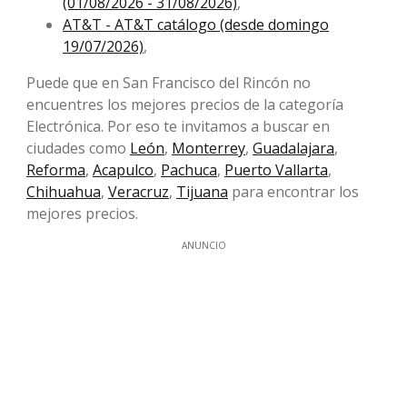
(01/08/2026 - 31/08/2026)
,
AT&T - AT&T catálogo (desde domingo
19/07/2026)
,
Puede que en San Francisco del Rincón no
encuentres los mejores precios de la categoría
Electrónica. Por eso te invitamos a buscar en
ciudades como
León
,
Monterrey
,
Guadalajara
,
Reforma
,
Acapulco
,
Pachuca
,
Puerto Vallarta
,
Chihuahua
,
Veracruz
,
Tijuana
para encontrar los
mejores precios.
ANUNCIO