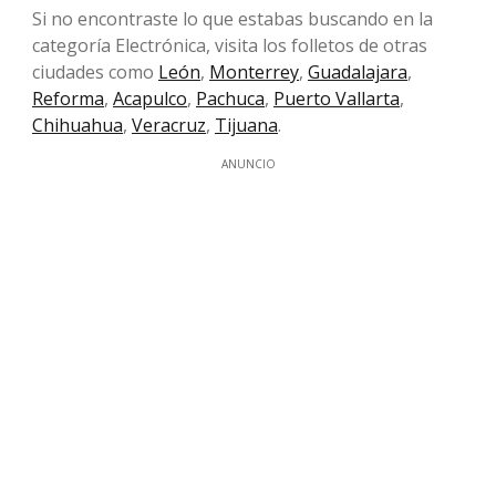
Si no encontraste lo que estabas buscando en la
categoría Electrónica, visita los folletos de otras
ciudades como
León
,
Monterrey
,
Guadalajara
,
Reforma
,
Acapulco
,
Pachuca
,
Puerto Vallarta
,
Chihuahua
,
Veracruz
,
Tijuana
.
ANUNCIO