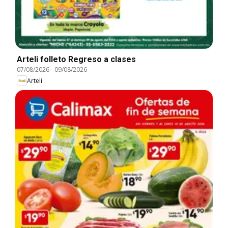
Arteli folleto Regreso a clases
07/08/2026
-
09/08/2026
Arteli