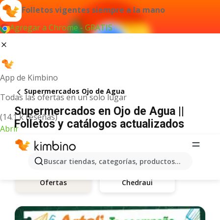
Folletos vigentes siempre a la mano
Agregar a Chrome - GRATIS
App de Kimbino
Supermercados Ojo de Agua
Todas las ofertas en un solo lugar
Supermercados en Ojo de Agua ||
(14.1 k reseñas)
Folletos y catálogos actualizados
Abrir
Buscar tiendas, categorías, productos...
Chedraui
Ofertas