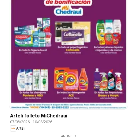
Arteli folleto MiChedraui
07/08/2026
-
10/08/2026
Arteli
ANUNCIO