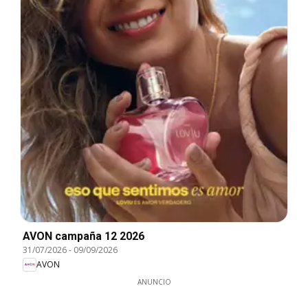
AVON campaña 12 2026
31/07/2026
-
09/09/2026
AVON
ANUNCIO