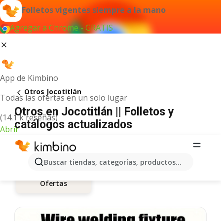
Folletos vigentes siempre a la mano
Agregar a Chrome - GRATIS
App de Kimbino
Otros Jocotitlán
Todas las ofertas en un solo lugar
Otros en Jocotitlán || Folletos y
(14.1 k reseñas)
catálogos actualizados
Abrir
Buscar tiendas, categorías, productos...
Ofertas