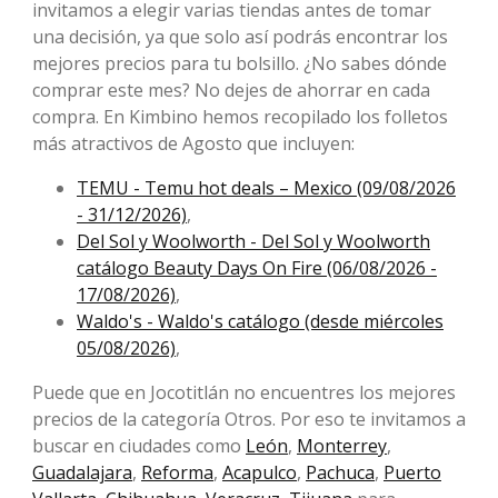
invitamos a elegir varias tiendas antes de tomar
una decisión, ya que solo así podrás encontrar los
mejores precios para tu bolsillo. ¿No sabes dónde
comprar este mes? No dejes de ahorrar en cada
compra. En Kimbino hemos recopilado los folletos
más atractivos de Agosto que incluyen:
TEMU - Temu hot deals – Mexico (09/08/2026
- 31/12/2026)
,
Del Sol y Woolworth - Del Sol y Woolworth
catálogo Beauty Days On Fire (06/08/2026 -
17/08/2026)
,
Waldo's - Waldo's catálogo (desde miércoles
05/08/2026)
,
Puede que en Jocotitlán no encuentres los mejores
precios de la categoría Otros. Por eso te invitamos a
buscar en ciudades como
León
,
Monterrey
,
Guadalajara
,
Reforma
,
Acapulco
,
Pachuca
,
Puerto