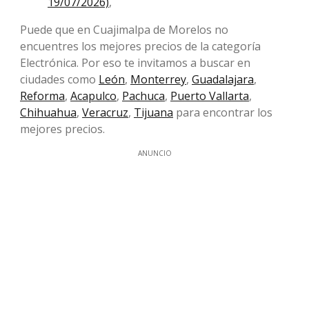
19/07/2026)
,
Puede que en Cuajimalpa de Morelos no
encuentres los mejores precios de la categoría
Electrónica. Por eso te invitamos a buscar en
ciudades como
León
,
Monterrey
,
Guadalajara
,
Reforma
,
Acapulco
,
Pachuca
,
Puerto Vallarta
,
Chihuahua
,
Veracruz
,
Tijuana
para encontrar los
mejores precios.
ANUNCIO