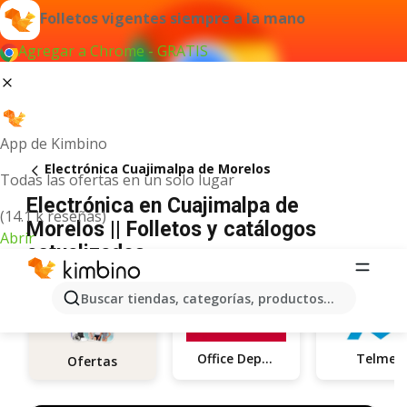
Folletos vigentes siempre a la mano
Agregar a Chrome - GRATIS
App de Kimbino
Electrónica Cuajimalpa de Morelos
Todas las ofertas en un solo lugar
Electrónica en Cuajimalpa de
(14.1 k reseñas)
Morelos || Folletos y catálogos
Abrir
actualizados
Buscar tiendas, categorías, productos...
Office Depot
Telmex
Ofertas