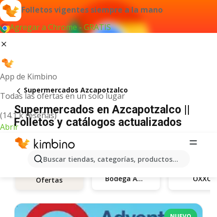
Folletos vigentes siempre a la mano
Agregar a Chrome - GRATIS
App de Kimbino
Supermercados Azcapotzalco
Todas las ofertas en un solo lugar
Supermercados en Azcapotzalco ||
(14.1 k reseñas)
Folletos y catálogos actualizados
Abrir
Buscar tiendas, categorías, productos...
Bodega Aurrerá
OXXO
Ofertas
NUEVO