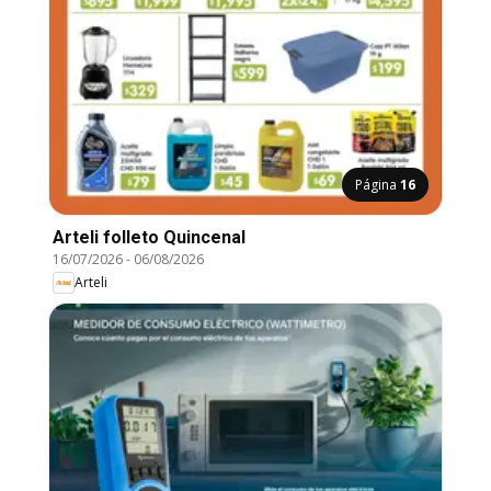
Página
16
Arteli folleto Quincenal
16/07/2026
-
06/08/2026
Arteli