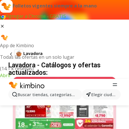
Folletos vigentes siempre a la mano
Agregar a Chrome - GRATIS
App de Kimbino
Lavadora
Todas las ofertas en un solo lugar
Lavadora - Catálogos y ofertas
(14.1 k reseñas)
actualizados:
Abrir
Buscar tiendas, categorías, productos...
Elegir ciudad