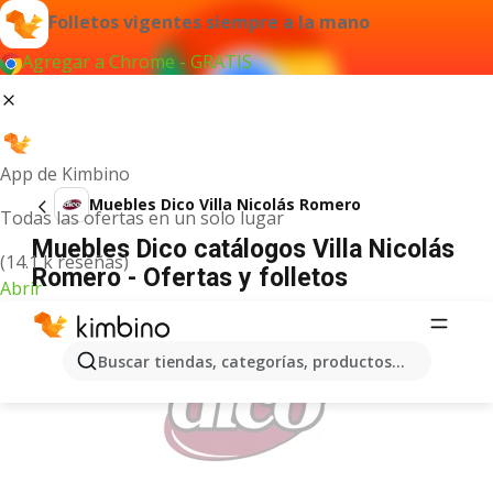
Folletos vigentes siempre a la mano
Agregar a Chrome - GRATIS
App de Kimbino
Muebles Dico Villa Nicolás Romero
Todas las ofertas en un solo lugar
Muebles Dico catálogos Villa Nicolás
(14.1 k reseñas)
Romero - Ofertas y folletos
Abrir
ANUNCIO
Buscar tiendas, categorías, productos...