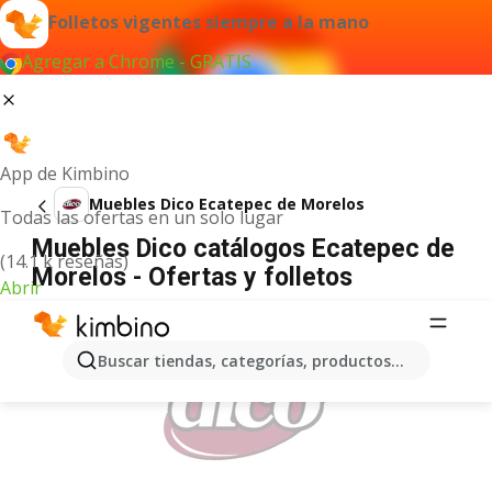
Folletos vigentes siempre a la mano
Agregar a Chrome - GRATIS
App de Kimbino
Muebles Dico Ecatepec de Morelos
Todas las ofertas en un solo lugar
Muebles Dico catálogos Ecatepec de
(14.1 k reseñas)
Morelos - Ofertas y folletos
Abrir
ANUNCIO
Buscar tiendas, categorías, productos...