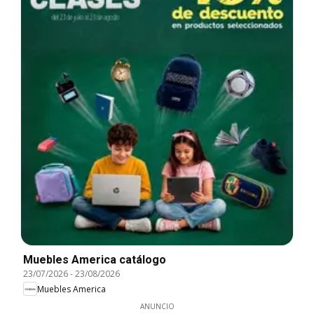
Muebles America catálogo
23/07/2026
-
23/08/2026
Muebles America
ANUNCIO