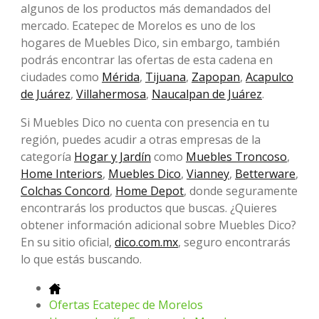
algunos de los productos más demandados del
mercado. Ecatepec de Morelos es uno de los
hogares de Muebles Dico, sin embargo, también
podrás encontrar las ofertas de esta cadena en
ciudades como
Mérida
,
Tijuana
,
Zapopan
,
Acapulco
de Juárez
,
Villahermosa
,
Naucalpan de Juárez
.
Si Muebles Dico no cuenta con presencia en tu
región, puedes acudir a otras empresas de la
categoría
Hogar y Jardín
como
Muebles Troncoso
,
Home Interiors
,
Muebles Dico
,
Vianney
,
Betterware
,
Colchas Concord
,
Home Depot
, donde seguramente
encontrarás los productos que buscas. ¿Quieres
obtener información adicional sobre Muebles Dico?
En su sitio oficial,
dico.com.mx
, seguro encontrarás
lo que estás buscando.
Ofertas Ecatepec de Morelos