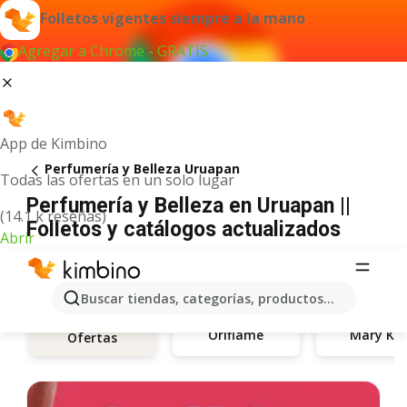
Folletos vigentes siempre a la mano
Agregar a Chrome - GRATIS
App de Kimbino
Perfumería y Belleza Uruapan
Todas las ofertas en un solo lugar
Perfumería y Belleza en Uruapan ||
(14.1 k reseñas)
Folletos y catálogos actualizados
Abrir
Buscar tiendas, categorías, productos...
Oriflame
Mary Ka
Ofertas