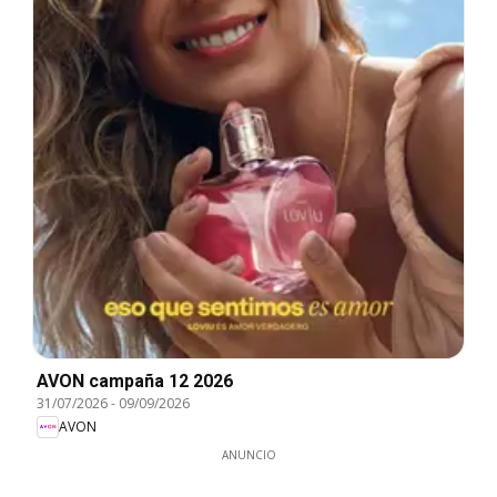
AVON campaña 12 2026
31/07/2026
-
09/09/2026
AVON
ANUNCIO