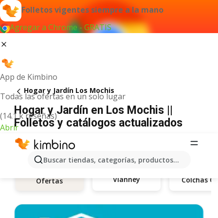
Folletos vigentes siempre a la mano
Agregar a Chrome - GRATIS
App de Kimbino
Hogar y Jardín Los Mochis
Todas las ofertas en un solo lugar
Hogar y Jardín en Los Mochis ||
(14.1 k reseñas)
Folletos y catálogos actualizados
Abrir
Buscar tiendas, categorías, productos...
Vianney
Ofertas