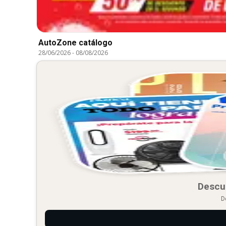
AutoZone catálogo
28/06/2026
-
08/08/2026
Descu
D