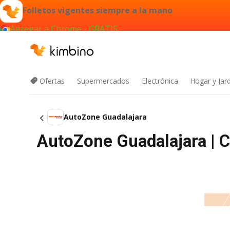
Folletos vigentes siempre a la mano
Agregar a Chrome - GRATIS
Ofertas
Supermercados
Electrónica
Hogar y Jar
AutoZone Guadalajara
AutoZone Guadalajara | 