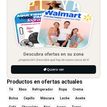
Descubra ofertas en su zona
¿Inspiración? ¡Descubre qué hay de nuevo cerca de ti!
Quiero ver
Productos en ofertas actuales
Té
Xbox
Refrigerador
Ropa
Crema
Bolsa
Cepillo
Máscara
Leche
Aceite
Café
Chocolate
Kiwi
Juego
Toner