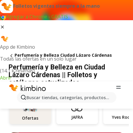
Folletos vigentes siempre a la mano
Agregar a Chrome - GRATIS
App de Kimbino
Perfumería y Belleza Ciudad Lázaro Cárdenas
Todas las ofertas en un solo lugar
Perfumería y Belleza en Ciudad
(14.1 k reseñas)
Lázaro Cárdenas || Folletos y
Abrir
catálogos actualizados
Buscar tiendas, categorías, productos...
JAFRA
Yves Roch
Ofertas