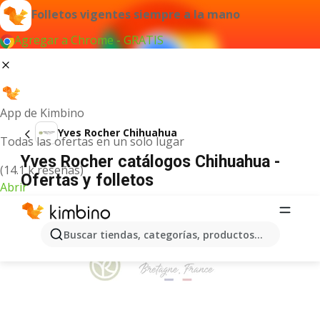
Folletos vigentes siempre a la mano
Agregar a Chrome - GRATIS
App de Kimbino
Yves Rocher Chihuahua
Todas las ofertas en un solo lugar
Yves Rocher catálogos Chihuahua -
(14.1 k reseñas)
Ofertas y folletos
Abrir
ANUNCIO
Buscar tiendas, categorías, productos...