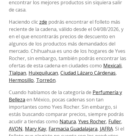
encontrar los mejores productos sin siquiera salir
de casa.
Haciendo clic
zde
podrás encontrar el folleto más
reciente de la cadena, válido desde el 04/08/2026, y
en el que encontrarás precios de descuento en
algunos de los productos más demandados del
mercado. Chihuahua es uno de los hogares de Yves
Rocher, sin embargo, también podrás encontrar las
ofertas de esta cadena en ciudades como
Mexicali
,
Tlalpan
,
Huixquilucan
,
Ciudad Lázaro Cárdenas
,
Hermosillo
,
Torreón
.
Cuando hablamos de la categoría de
Perfumería y
Belleza
en México, pocas cadenas son tan
importantes como Yves Rocher. Sin embargo, si
estás buscando comparar precios, siempre podrás
acudir a tiendas como
Natura
,
Yves Rocher
,
Fuller
,
AVON
,
Mary Kay
,
Farmacia Guadalajara
,
JAFRA
. Si el
folleto que elegiste no cuenta con los productos