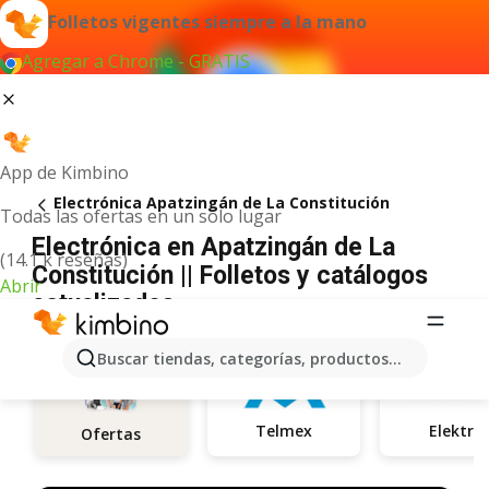
Folletos vigentes siempre a la mano
Agregar a Chrome - GRATIS
App de Kimbino
Electrónica Apatzingán de La Constitución
Todas las ofertas en un solo lugar
Electrónica en Apatzingán de La
(14.1 k reseñas)
Constitución || Folletos y catálogos
Abrir
actualizados
Buscar tiendas, categorías, productos...
Telmex
Elektra
Ofertas