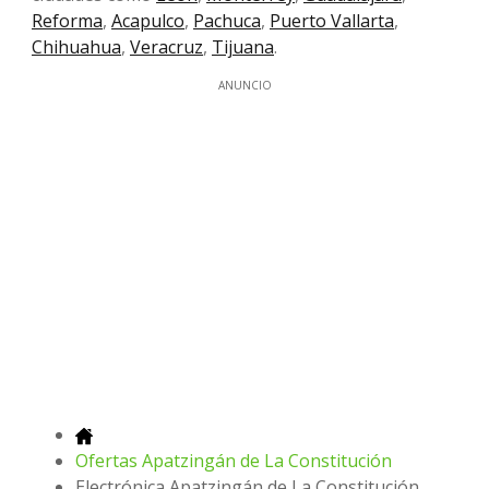
Reforma
,
Acapulco
,
Pachuca
,
Puerto Vallarta
,
Chihuahua
,
Veracruz
,
Tijuana
.
ANUNCIO
Ofertas Apatzingán de La Constitución
Electrónica Apatzingán de La Constitución