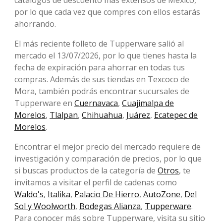
catálogos de descuento más extensos de México,
por lo que cada vez que compres con ellos estarás
ahorrando.
El más reciente folleto de Tupperware salió al
mercado el 13/07/2026, por lo que tienes hasta la
fecha de expiración para ahorrar en todas tus
compras. Además de sus tiendas en Texcoco de
Mora, también podrás encontrar sucursales de
Tupperware en
Cuernavaca
,
Cuajimalpa de
Morelos
,
Tlalpan
,
Chihuahua
,
Juárez
,
Ecatepec de
Morelos
.
Encontrar el mejor precio del mercado requiere de
investigación y comparación de precios, por lo que
si buscas productos de la categoría de
Otros
, te
invitamos a visitar el perfil de cadenas como
Waldo's
,
Italika
,
Palacio De Hierro
,
AutoZone
,
Del
Sol y Woolworth
,
Bodegas Alianza
,
Tupperware
.
Para conocer más sobre Tupperware, visita su sitio