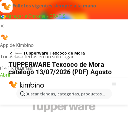
Folletos vigentes siempre a la mano
Agregar a Chrome - GRATIS
App de Kimbino
Tupperware Texcoco de Mora
Todas las ofertas en un solo lugar
TUPPERWARE Texcoco de Mora
(14.1 k reseñas)
catálogo 13/07/2026 (PDF) Agosto
Abrir
ANUNCIO
Buscar tiendas, categorías, productos...