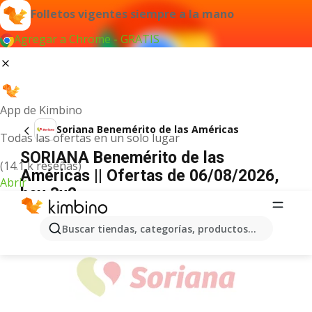
Folletos vigentes siempre a la mano
Agregar a Chrome - GRATIS
App de Kimbino
Soriana Benemérito de las Américas
Todas las ofertas en un solo lugar
SORIANA Benemérito de las
(14.1 k reseñas)
Américas || Ofertas de 06/08/2026,
Abrir
hoy 3x2
ANUNCIO
Buscar tiendas, categorías, productos...