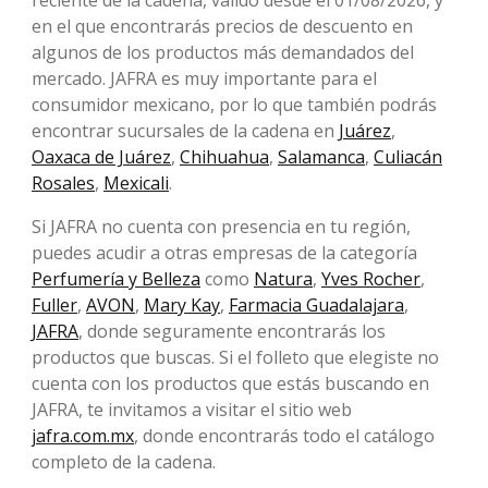
reciente de la cadena, válido desde el 01/08/2026, y
en el que encontrarás precios de descuento en
algunos de los productos más demandados del
mercado. JAFRA es muy importante para el
consumidor mexicano, por lo que también podrás
encontrar sucursales de la cadena en
Juárez
,
Oaxaca de Juárez
,
Chihuahua
,
Salamanca
,
Culiacán
Rosales
,
Mexicali
.
Si JAFRA no cuenta con presencia en tu región,
puedes acudir a otras empresas de la categoría
Perfumería y Belleza
como
Natura
,
Yves Rocher
,
Fuller
,
AVON
,
Mary Kay
,
Farmacia Guadalajara
,
JAFRA
, donde seguramente encontrarás los
productos que buscas. Si el folleto que elegiste no
cuenta con los productos que estás buscando en
JAFRA, te invitamos a visitar el sitio web
jafra.com.mx
, donde encontrarás todo el catálogo
completo de la cadena.