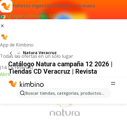
Folletos vigentes siempre a la mano
Agregar a Chrome - GRATIS
App de Kimbino
Natura Veracruz
Todas las ofertas en un solo lugar
Catálogo Natura campaña 12 2026 |
(14.1 k reseñas)
Tiendas CD Veracruz | Revista
Abrir
ANUNCIO
Buscar tiendas, categorías, productos...