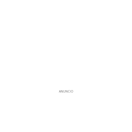
ANUNCIO