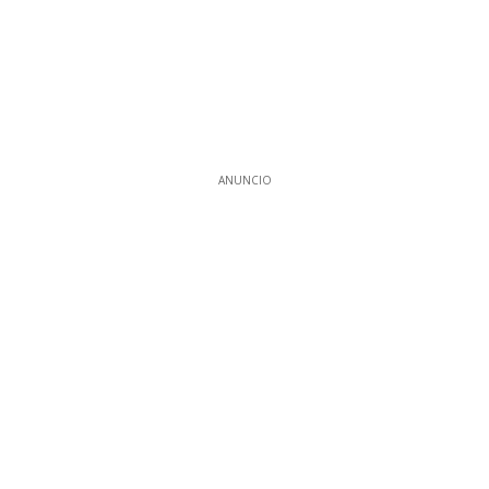
ANUNCIO