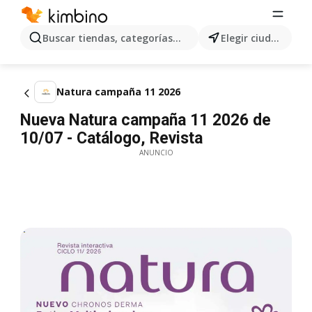
Buscar tiendas, categorías, productos...
Elegir ciudad
Natura campaña 11 2026
Nueva Natura campaña 11 2026 de
10/07 - Catálogo, Revista
ANUNCIO