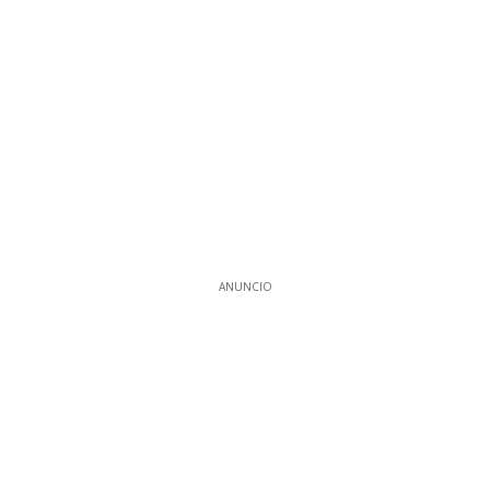
ANUNCIO