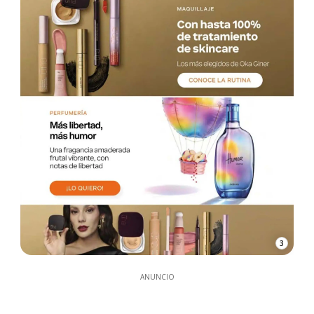
3
ANUNCIO