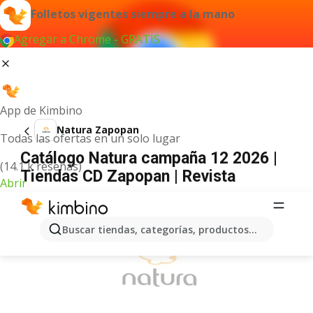
Folletos vigentes siempre a la mano
Agregar a Chrome - GRATIS
App de Kimbino
Natura Zapopan
Todas las ofertas en un solo lugar
Catálogo Natura campaña 12 2026 |
(14.1 k reseñas)
Tiendas CD Zapopan | Revista
Abrir
ANUNCIO
Buscar tiendas, categorías, productos...