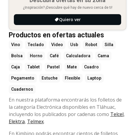
Descubra ofertas en su zona
¿Inspiración? ¡Descubre qué hay de nuevo cerca de ti!
Quiero ver
Productos en ofertas actuales
Vino
Teclado
Video
Usb
Robot
Silla
Bolsa
Horno
Café
Calculadora
Cama
Caja
Tablet
Pastel
Mate
Cuadro
Pegamento
Estuche
Flexible
Laptop
Cuadernos
En nuestra plataforma encontrarás los folletos de
la categoría Electrónica disponibles en Tláhuac,
incluyendo los publicados por cadenas como
Telcel
,
Elektra
,
Telmex
.
En Kimbino podrás encontrar cientos de folletos