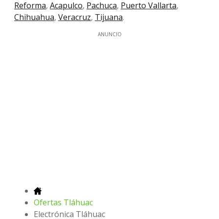
Reforma
,
Acapulco
,
Pachuca
,
Puerto Vallarta
,
Chihuahua
,
Veracruz
,
Tijuana
.
ANUNCIO
Ofertas Tláhuac
Electrónica Tláhuac