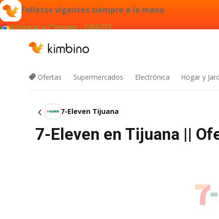
Folletos vigentes siempre a la mano
Agregar a Chrome - GRATIS
Ofertas
Supermercados
Electrónica
Hogar y Jar
7-Eleven Tijuana
7-Eleven en Tijuana || O