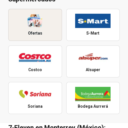
Ofertas
S-Mart
Costco
Alsuper
Soriana
Bodega Aurrerá
7-Eleven en Monterrey (México):