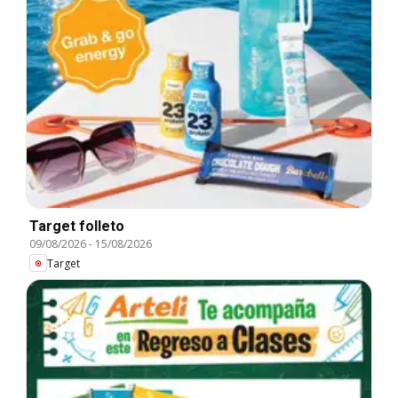
Target folleto
09/08/2026
-
15/08/2026
Target