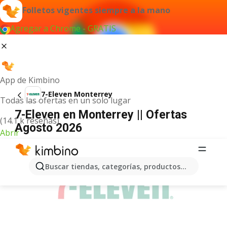
Folletos vigentes siempre a la mano
Agregar a Chrome - GRATIS
App de Kimbino
7-Eleven Monterrey
Todas las ofertas en un solo lugar
7-Eleven en Monterrey || Ofertas
(14.1 k reseñas)
Agosto 2026
Abrir
ANUNCIO
Buscar tiendas, categorías, productos...