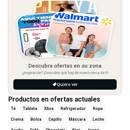
Descubra ofertas en su zona
¿Inspiración? ¡Descubre qué hay de nuevo cerca de ti!
Quiero ver
Productos en ofertas actuales
Té
Tableta
Xbox
Refrigerador
Ropa
Crema
Bolsa
Cepillo
Máscara
Leche
Aceite
Café
Chocolate
Kiwi
Juego