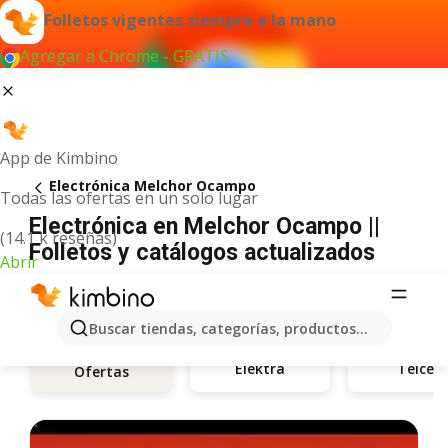
Folletos vigentes siempre a la mano
Agregar a Chrome - GRATIS
App de Kimbino
Electrónica Melchor Ocampo
Todas las ofertas en un solo lugar
Electrónica en Melchor Ocampo ||
(14.1 k reseñas)
Folletos y catálogos actualizados
Abrir
Buscar tiendas, categorías, productos...
Elektra
Telcel
Ofertas