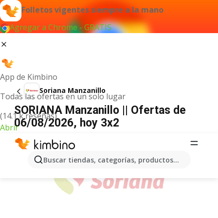
Folletos vigentes siempre a la mano
Agregar a Chrome - GRATIS
App de Kimbino
Soriana Manzanillo
Todas las ofertas en un solo lugar
SORIANA Manzanillo || Ofertas de
(14.1 k reseñas)
06/08/2026, hoy 3x2
Abrir
ANUNCIO
Buscar tiendas, categorías, productos...