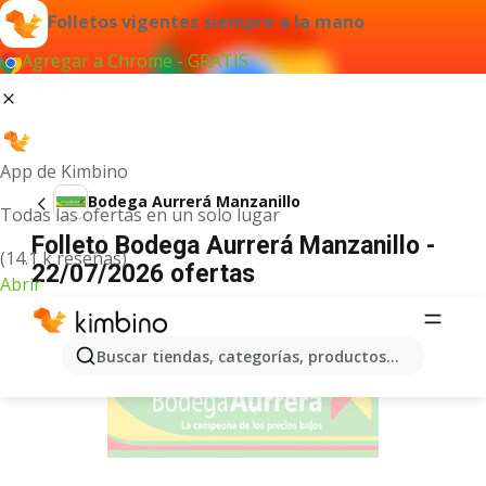
Folletos vigentes siempre a la mano
Agregar a Chrome - GRATIS
App de Kimbino
Bodega Aurrerá Manzanillo
Todas las ofertas en un solo lugar
Folleto Bodega Aurrerá Manzanillo -
(14.1 k reseñas)
22/07/2026 ofertas
Abrir
ANUNCIO
Buscar tiendas, categorías, productos...