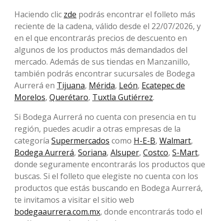
Haciendo clic
zde
podrás encontrar el folleto más
reciente de la cadena, válido desde el 22/07/2026, y
en el que encontrarás precios de descuento en
algunos de los productos más demandados del
mercado. Además de sus tiendas en Manzanillo,
también podrás encontrar sucursales de Bodega
Aurrerá en
Tijuana
,
Mérida
,
León
,
Ecatepec de
Morelos
,
Querétaro
,
Tuxtla Gutiérrez
.
Si Bodega Aurrerá no cuenta con presencia en tu
región, puedes acudir a otras empresas de la
categoría
Supermercados
como
H-E-B
,
Walmart
,
Bodega Aurrerá
,
Soriana
,
Alsuper
,
Costco
,
S-Mart
,
donde seguramente encontrarás los productos que
buscas. Si el folleto que elegiste no cuenta con los
productos que estás buscando en Bodega Aurrerá,
te invitamos a visitar el sitio web
bodegaaurrera.com.mx
, donde encontrarás todo el