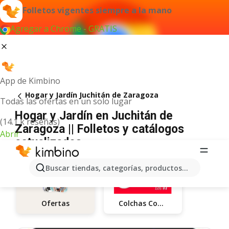
Folletos vigentes siempre a la mano
Agregar a Chrome - GRATIS
App de Kimbino
Hogar y Jardín Juchitán de Zaragoza
Todas las ofertas en un solo lugar
Hogar y Jardín en Juchitán de
(14.1 k reseñas)
Zaragoza || Folletos y catálogos
Abrir
actualizados
Buscar tiendas, categorías, productos...
Colchas Concord
Ofertas