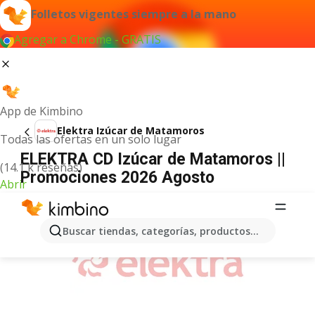
Folletos vigentes siempre a la mano
Agregar a Chrome - GRATIS
App de Kimbino
Elektra Izúcar de Matamoros
Todas las ofertas en un solo lugar
ELEKTRA CD Izúcar de Matamoros ||
(14.1 k reseñas)
Promociones 2026 Agosto
Abrir
ANUNCIO
Buscar tiendas, categorías, productos...