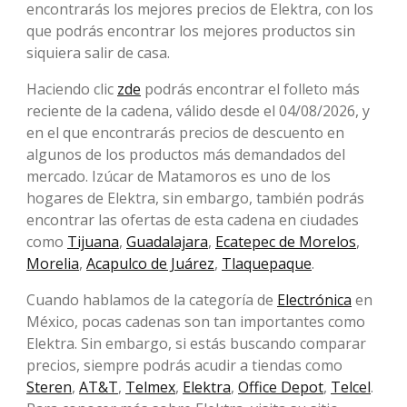
encontrarás los mejores precios de Elektra, con los
que podrás encontrar los mejores productos sin
siquiera salir de casa.
Haciendo clic
zde
podrás encontrar el folleto más
reciente de la cadena, válido desde el 04/08/2026, y
en el que encontrarás precios de descuento en
algunos de los productos más demandados del
mercado. Izúcar de Matamoros es uno de los
hogares de Elektra, sin embargo, también podrás
encontrar las ofertas de esta cadena en ciudades
como
Tijuana
,
Guadalajara
,
Ecatepec de Morelos
,
Morelia
,
Acapulco de Juárez
,
Tlaquepaque
.
Cuando hablamos de la categoría de
Electrónica
en
México, pocas cadenas son tan importantes como
Elektra. Sin embargo, si estás buscando comparar
precios, siempre podrás acudir a tiendas como
Steren
,
AT&T
,
Telmex
,
Elektra
,
Office Depot
,
Telcel
.