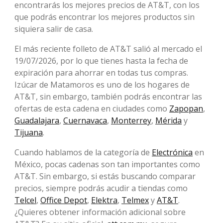
encontrarás los mejores precios de AT&T, con los
que podrás encontrar los mejores productos sin
siquiera salir de casa.
El más reciente folleto de AT&T salió al mercado el
19/07/2026, por lo que tienes hasta la fecha de
expiración para ahorrar en todas tus compras.
Izúcar de Matamoros es uno de los hogares de
AT&T, sin embargo, también podrás encontrar las
ofertas de esta cadena en ciudades como
Zapopan
,
Guadalajara
,
Cuernavaca
,
Monterrey
,
Mérida
y
Tijuana
.
Cuando hablamos de la categoría de
Electrónica
en
México, pocas cadenas son tan importantes como
AT&T. Sin embargo, si estás buscando comparar
precios, siempre podrás acudir a tiendas como
Telcel
,
Office Depot
,
Elektra
,
Telmex
y
AT&T
.
¿Quieres obtener información adicional sobre