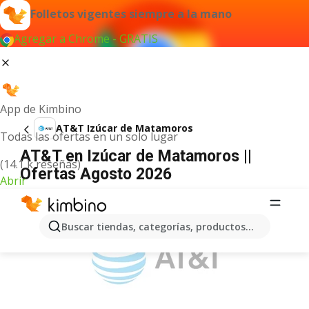
Folletos vigentes siempre a la mano
Agregar a Chrome - GRATIS
App de Kimbino
AT&T Izúcar de Matamoros
Todas las ofertas en un solo lugar
AT&T en Izúcar de Matamoros ||
(14.1 k reseñas)
Ofertas Agosto 2026
Abrir
ANUNCIO
Buscar tiendas, categorías, productos...