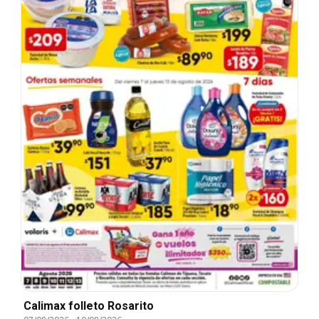
Calimax folleto Rosarito