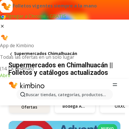
Folletos vigentes siempre a la mano
Agregar a Chrome - GRATIS
App de Kimbino
Supermercados Chimalhuacán
Todas las ofertas en un solo lugar
Supermercados en Chimalhuacán ||
(14.1 k reseñas)
Folletos y catálogos actualizados
Abrir
Buscar tiendas, categorías, productos...
Bodega Aurrerá
OXXO
Ofertas
NUEVO