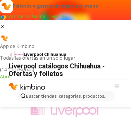
Folletos vigentes siempre a la mano
Agregar a Chrome - GRATIS
App de Kimbino
Liverpool Chihuahua
Todas las ofertas en un solo lugar
Liverpool catálogos Chihuahua -
(14.1 k reseñas)
Ofertas y folletos
Abrir
ANUNCIO
Buscar tiendas, categorías, productos...