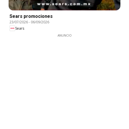
Sears promociones
23/07/2026
-
06/09/2026
Sears
ANUNCIO