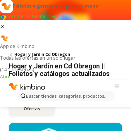
Folletos vigentes siempre a la mano
Agregar a Chrome - GRATIS
App de Kimbino
Hogar y Jardín Cd Obregon
Todas las ofertas en un solo lugar
Hogar y Jardín en Cd Obregon ||
(14.1 k reseñas)
Folletos y catálogos actualizados
Abrir
Buscar tiendas, categorías, productos...
Ofertas