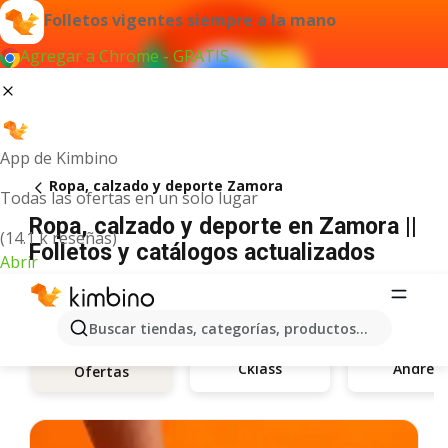
Folletos vigentes siempre a la mano
Agregar a Chrome - GRATIS
App de Kimbino
Ropa, calzado y deporte Zamora
Todas las ofertas en un solo lugar
Ropa, calzado y deporte en Zamora ||
(14.1 k reseñas)
Folletos y catálogos actualizados
Abrir
Buscar tiendas, categorías, productos...
Cklass
Andrea
Ofertas