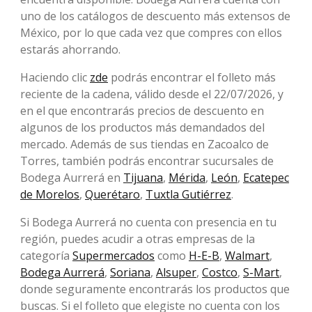
uno de los catálogos de descuento más extensos de
México, por lo que cada vez que compres con ellos
estarás ahorrando.
Haciendo clic
zde
podrás encontrar el folleto más
reciente de la cadena, válido desde el 22/07/2026, y
en el que encontrarás precios de descuento en
algunos de los productos más demandados del
mercado. Además de sus tiendas en Zacoalco de
Torres, también podrás encontrar sucursales de
Bodega Aurrerá en
Tijuana
,
Mérida
,
León
,
Ecatepec
de Morelos
,
Querétaro
,
Tuxtla Gutiérrez
.
Si Bodega Aurrerá no cuenta con presencia en tu
región, puedes acudir a otras empresas de la
categoría
Supermercados
como
H-E-B
,
Walmart
,
Bodega Aurrerá
,
Soriana
,
Alsuper
,
Costco
,
S-Mart
,
donde seguramente encontrarás los productos que
buscas. Si el folleto que elegiste no cuenta con los