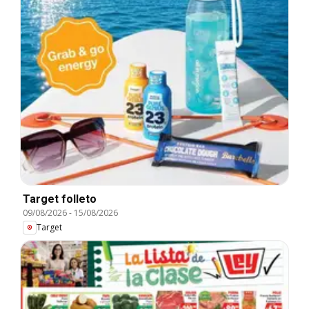
Target folleto
09/08/2026
-
15/08/2026
Target