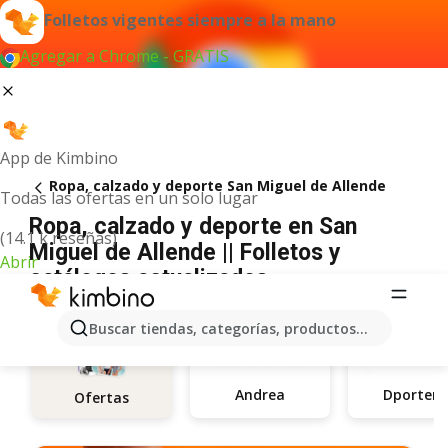
Folletos vigentes siempre a la mano
Agregar a Chrome - GRATIS
App de Kimbino
Ropa, calzado y deporte San Miguel de Allende
Todas las ofertas en un solo lugar
Ropa, calzado y deporte en San
(14.1 k reseñas)
Miguel de Allende || Folletos y
Abrir
catálogos actualizados
Buscar tiendas, categorías, productos...
Andrea
Dporteni
Ofertas