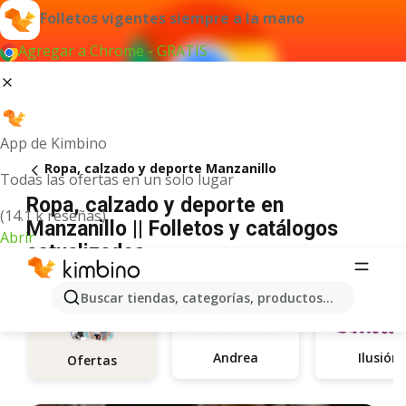
Folletos vigentes siempre a la mano
Agregar a Chrome - GRATIS
App de Kimbino
Ropa, calzado y deporte Manzanillo
Todas las ofertas en un solo lugar
Ropa, calzado y deporte en
(14.1 k reseñas)
Manzanillo || Folletos y catálogos
Abrir
actualizados
Buscar tiendas, categorías, productos...
Andrea
Ilusión
Ofertas