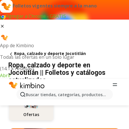
Folletos vigentes siempre a la mano
Agregar a Chrome - GRATIS
App de Kimbino
Ropa, calzado y deporte Jocotitlán
Todas las ofertas en un solo lugar
Ropa, calzado y deporte en
(14.1 k reseñas)
Jocotitlán || Folletos y catálogos
Abrir
actualizados
Buscar tiendas, categorías, productos...
Ofertas