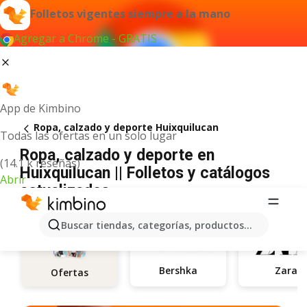
Folletos vigentes siempre a la mano
Agregar a Chrome - GRATIS
App de Kimbino
Ropa, calzado y deporte Huixquilucan
Todas las ofertas en un solo lugar
Ropa, calzado y deporte en
(14.1 k reseñas)
Huixquilucan || Folletos y catálogos
Abrir
actualizados
Buscar tiendas, categorías, productos...
Bershka
Zara
Ofertas