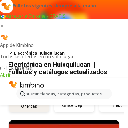
Folletos vigentes siempre a la mano
Agregar a Chrome - GRATIS
App de Kimbino
Electrónica Huixquilucan
Todas las ofertas en un solo lugar
Electrónica en Huixquilucan ||
(14.1 k reseñas)
Folletos y catálogos actualizados
Abrir
Buscar tiendas, categorías, productos...
Office Depot
Elektra
Ofertas