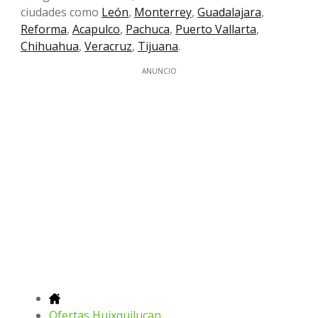
ciudades como
León
,
Monterrey
,
Guadalajara
,
Reforma
,
Acapulco
,
Pachuca
,
Puerto Vallarta
,
Chihuahua
,
Veracruz
,
Tijuana
.
ANUNCIO
Ofertas Huixquilucan